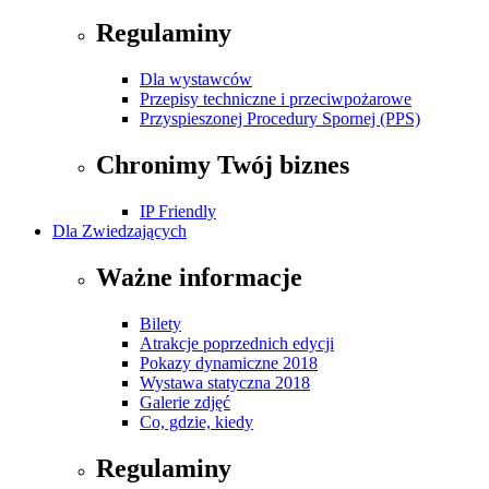
Regulaminy
Dla wystawców
Przepisy techniczne i przeciwpożarowe
Przyspieszonej Procedury Spornej (PPS)
Chronimy Twój biznes
IP Friendly
Dla Zwiedzających
Ważne informacje
Bilety
Atrakcje poprzednich edycji
Pokazy dynamiczne 2018
Wystawa statyczna 2018
Galerie zdjęć
Co, gdzie, kiedy
Regulaminy