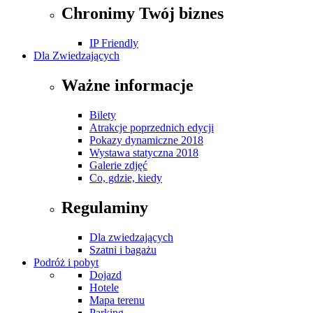
Chronimy Twój biznes
IP Friendly
Dla Zwiedzających
Ważne informacje
Bilety
Atrakcje poprzednich edycji
Pokazy dynamiczne 2018
Wystawa statyczna 2018
Galerie zdjęć
Co, gdzie, kiedy
Regulaminy
Dla zwiedzających
Szatni i bagażu
Podróż i pobyt
Dojazd
Hotele
Mapa terenu
Parking