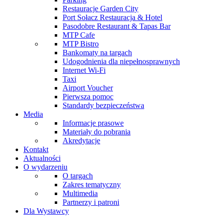
Restauracje Garden City
Port Sołacz Restauracja & Hotel
Pasodobre Restaurant & Tapas Bar
MTP Cafe
MTP Bistro
Bankomaty na targach
Udogodnienia dla niepełnosprawnych
Internet Wi-Fi
Taxi
Airport Voucher
Pierwsza pomoc
Standardy bezpieczeństwa
Media
Informacje prasowe
Materiały do pobrania
Akredytacje
Kontakt
Aktualności
O wydarzeniu
O targach
Zakres tematyczny
Multimedia
Partnerzy i patroni
Dla Wystawcy