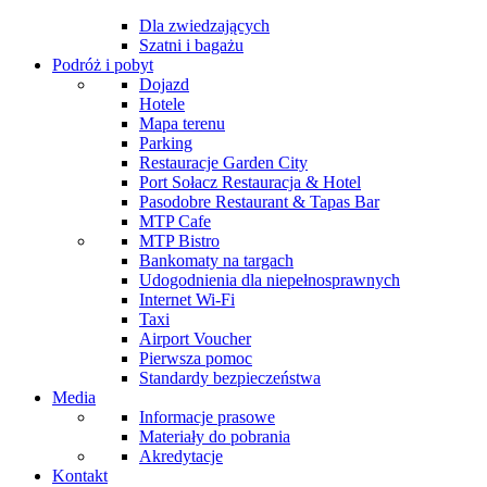
Dla zwiedzających
Szatni i bagażu
Podróż i pobyt
Dojazd
Hotele
Mapa terenu
Parking
Restauracje Garden City
Port Sołacz Restauracja & Hotel
Pasodobre Restaurant & Tapas Bar
MTP Cafe
MTP Bistro
Bankomaty na targach
Udogodnienia dla niepełnosprawnych
Internet Wi-Fi
Taxi
Airport Voucher
Pierwsza pomoc
Standardy bezpieczeństwa
Media
Informacje prasowe
Materiały do pobrania
Akredytacje
Kontakt