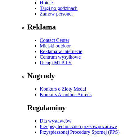
Hotele
Targi po godzinach
Zamów personel
Reklama
Contact Center
Miejski outdoor
Reklama w internecie
Centrum wysyłkowe
Usługi MTP TV
Nagrody
Konkurs o Złoty Medal
Konkurs Acanthus Aureus
Regulaminy
Dla wystawców
Przepisy techniczne i przeciwpożarowe
Przyspieszonej Procedury Spornej (PPS)