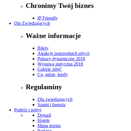
Chronimy Twój biznes
IP Friendly
Dla Zwiedzających
Ważne informacje
Bilety
Atrakcje poprzednich edycji
Pokazy dynamiczne 2018
Wystawa statyczna 2018
Galerie zdjęć
Co, gdzie, kiedy
Regulaminy
Dla zwiedzających
Szatni i bagażu
Podróż i pobyt
Dojazd
Hotele
Mapa terenu
Parking