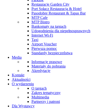
Restauracje Garden City
Port Sołacz Restauracja & Hotel
Pasodobre Restaurant & Tapas Bar
MTP Cafe
MTP Bistro
Bankomaty na targach
Udogodnienia dla niepełnosprawnych
Internet Wi-Fi
Taxi
Airport Voucher
Pierwsza pomoc
Standardy bezpieczeństwa
Media
Informacje prasowe
Materiały do pobrania
Akredytacje
Kontakt
Aktualności
O wydarzeniu
O targach
Zakres tematyczny
Multimedia
Partnerzy i patroni
Dla Wystawcy