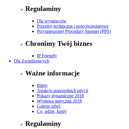
Regulaminy
Dla wystawców
Przepisy techniczne i przeciwpożarowe
Przyspieszonej Procedury Spornej (PPS)
Chronimy Twój biznes
IP Friendly
Dla Zwiedzających
Ważne informacje
Bilety
Atrakcje poprzednich edycji
Pokazy dynamiczne 2018
Wystawa statyczna 2018
Galerie zdjęć
Co, gdzie, kiedy
Regulaminy