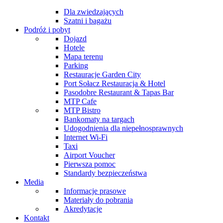
Dla zwiedzających
Szatni i bagażu
Podróż i pobyt
Dojazd
Hotele
Mapa terenu
Parking
Restauracje Garden City
Port Sołacz Restauracja & Hotel
Pasodobre Restaurant & Tapas Bar
MTP Cafe
MTP Bistro
Bankomaty na targach
Udogodnienia dla niepełnosprawnych
Internet Wi-Fi
Taxi
Airport Voucher
Pierwsza pomoc
Standardy bezpieczeństwa
Media
Informacje prasowe
Materiały do pobrania
Akredytacje
Kontakt