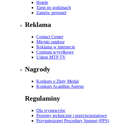
Hotele
Targi po godzinach
Zamów personel
Reklama
Contact Center
Miejski outdoor
Reklama w internecie
Centrum wysyłkowe
Usługi MTP TV
Nagrody
Konkurs o Złoty Medal
Konkurs Acanthus Aureus
Regulaminy
Dla wystawców
Przepisy techniczne i przeciwpożarowe
Przyspieszonej Procedury Spornej (PPS)