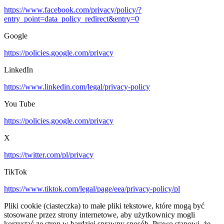
https://www.facebook.com/privacy/policy/?
entry_point=data_policy_redirect&entry=0
Google
https://policies.google.com/privacy
LinkedIn
https://www.linkedin.com/legal/privacy-policy
You Tube
https://policies.google.com/privacy
X
https://twitter.com/pl/privacy
TikTok
https://www.tiktok.com/legal/page/eea/privacy-policy/pl
Pliki cookie (ciasteczka) to małe pliki tekstowe, które mogą być
stosowane przez strony internetowe, aby użytkownicy mogli
korzystać ze stron w bardziej sprawny sposób. Prawo stanowi, że