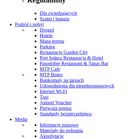
Regulaminy
Dla zwiedzających
Szatni i bagażu
Podróż i pobyt
Dojazd
Hotele
Mapa terenu
Parking
Restauracje Garden City
Port Sołacz Restauracja & Hotel
Pasodobre Restaurant & Tapas Bar
MTP Cafe
MTP Bistro
Bankomaty na targach
Udogodnienia dla niepełnosprawnych
Internet Wi-Fi
Taxi
Airport Voucher
Pierwsza pomoc
Standardy bezpieczeństwa
Media
Informacje prasowe
Materiały do pobrania
Akredytacje