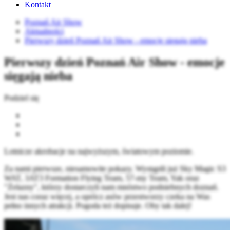
Kontakt
Poznań Air Show
Aktualności
Pierwszy dzień Poznań Air Show - emocje sięgają nieba
Pierwszy dzień Poznań Air Show - emocje
sięgają nieba
Podziel się
Lotnicze akrobacje na najwyższym, światowym poziomie.
Za nami pierwsze, niesamowite pokazy. Wystąpili już Sky Magic S3
WAT, 3AT3 Formation Flying Team, 57-my Team, Yak oraz
"Żelazny", którzy dostarczyli nam mnóstwo podniebnych doznań.
Jest nas coraz więcej, a oprócz asów przestworzy czeka na Was
pełno innych atrakcji. Pogoda też dopisuje. Oby tak dalej!